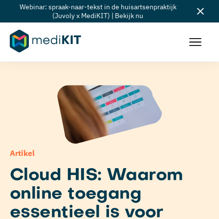
Webinar: spraak-naar-tekst in de huisartsenpraktijk
(Juvoly x MediKIT) | Bekijk nu
Artikel
Cloud HIS: Waarom
online toegang
essentieel is voor