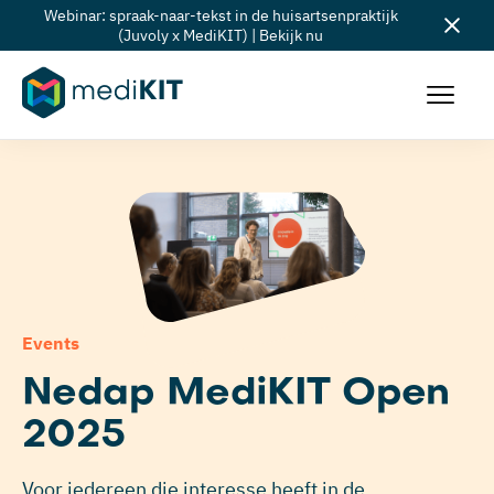
Webinar: spraak-naar-tekst in de huisartsenpraktijk
(Juvoly x MediKIT) | Bekijk nu
Events
Nedap MediKIT Open
2025
Voor iedereen die interesse heeft in de